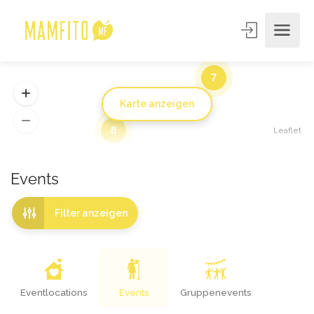
7
Karte anzeigen
8
Leaflet
Events
Filter anzeigen
Eventlocations
Events
Gruppenevents