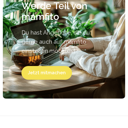
Werde Teil von
mamfito
Du hast Angebote, die du
gerne auch auf mamfito
einstellen möchtest?
Jetzt mitmachen