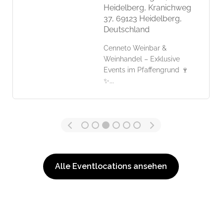
Heidelberg, Kranichweg
37, 69123 Heidelberg,
Deutschland
Cenneto Weinbar &
Weinhandel – Exklusive
Events im Pfaffengrund 🍷
✨...
Alle Eventlocations ansehen