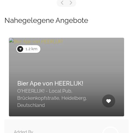
Nahegelegene Angebote
1.2 km
Bier Ape von HEERLIJK!
O'HEERLIJK! - Local Pub,
Brückenkopfstraße, Heidelberg,
Deutschland
Added By