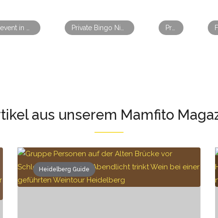
Firmenevent in Heidelberg: Wein erleben & Teamgeist stärken
Private Bingo Night // Team Event
Private Pub Quiz
tikel aus unserem Mamfito Maga
Heidelberg Guide