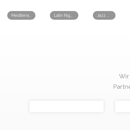
Mediterranean Night – Buffet Edition / Qube Bahnstadt
Latin Night / Qube Bahnstadt
Jazz & Pop Night / Qube Bahnstadt
Wir
Partn