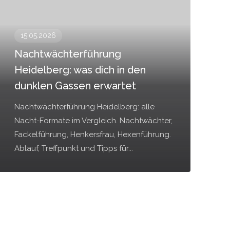
15.05.2026
Nachtwächterführung
Heidelberg: was dich in den
dunklen Gassen erwartet
Nachtwächterführung Heidelberg: alle
Nacht-Formate im Vergleich. Nachtwächter,
Fackelführung, Henkersfrau, Hexenführung.
Ablauf, Treffpunkt und Tipps für...