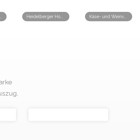
er Bingo & Beer Abend
Heidelberger Honig-Tasting -Samstagabend im Kerzenschein
Käse- und Weinverkostung Bad Vilbel
arke
uszug.