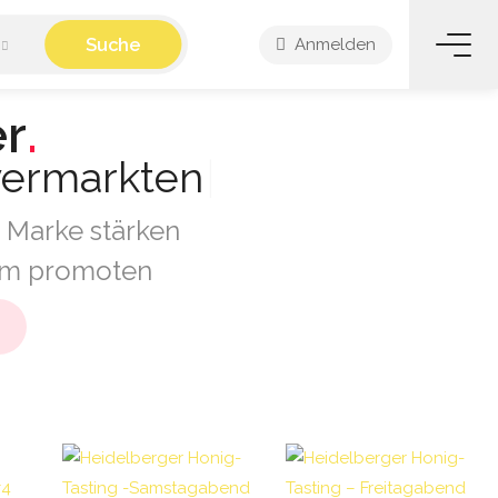
Suche
Anmelden
er
.
vermarkten
|
 Marke stärken
orm promoten