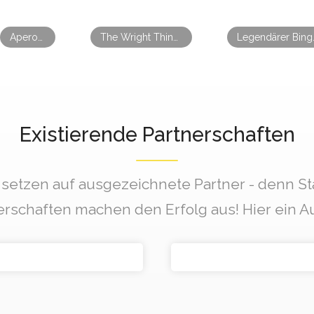
Aperol Spritz Night / Qube Bahnstadt
The Wright Thing Backyard Session #5 2026 – Das große Outdoor Finale!
Legendär
Existierende Partnerschaften
 setzen auf ausgezeichnete Partner - denn St
erschaften machen den Erfolg aus! Hier ein A