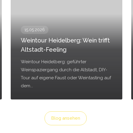
15.05.2026
Weintour Heidelberg: Wein trifft
Altstadt-Feeling
Weintour Heidelberg: geführter
Weinspaziergang durch die Altstadt, DIY-
Tour auf eigene Faust oder Weintasting auf
dem...
Blog ansehen