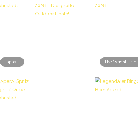
Tapas Night / Qube Bahnstadt
The Wright Thing Backyard Session 