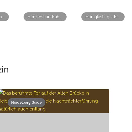
Fackelführung durch die Heidelberger Altstadt
Henkersfrau-Führung Heidelberg – Private Gruppenführung
Honigtasting – Ein genussvoller Abend rund um Honig, Bienen und Natur
zin
Heidelberg Guide