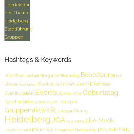
Hashtags & Keywords
Bootstour
After-Work
Biergarten
Biertasting
Bridal
ArtNight
Cocktailkurs
Erlebnisse
Shower
Drink & Paint
Cocktailbar
Events
Geburtstag
Eventlocation
Gastronomie
Geschenkidee
Gruppen
gesundes Essen
Gruppenaktivität
Gruppenführung
Heidelberg
JGA
Live-Musik
Käsetasting
Mannheim
Nightlife
Party
Location
Mädelsabend
Lunch
Mittagessen