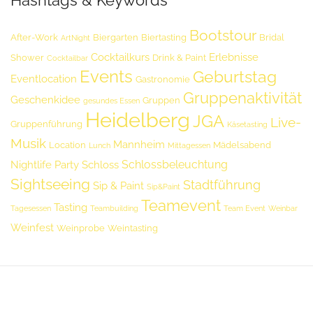
Hashtags & Keywords
Bootstour
After-Work
Biergarten
Biertasting
Bridal
ArtNight
Cocktailkurs
Erlebnisse
Shower
Drink & Paint
Cocktailbar
Events
Geburtstag
Eventlocation
Gastronomie
Gruppenaktivität
Geschenkidee
Gruppen
gesundes Essen
Heidelberg
JGA
Live-
Gruppenführung
Käsetasting
Musik
Mannheim
Location
Mädelsabend
Lunch
Mittagessen
Schlossbeleuchtung
Nightlife
Party
Schloss
Sightseeing
Stadtführung
Sip & Paint
Sip&Paint
Teamevent
Tasting
Tagesessen
Teambuilding
Team Event
Weinbar
Weinfest
Weinprobe
Weintasting