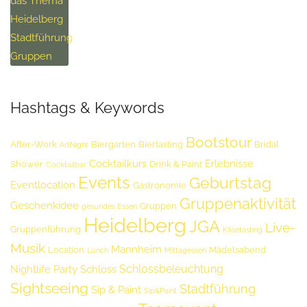
Hashtags & Keywords
Bootstour
After-Work
Biergarten
Biertasting
Bridal
ArtNight
Cocktailkurs
Erlebnisse
Shower
Drink & Paint
Cocktailbar
Events
Geburtstag
Eventlocation
Gastronomie
Gruppenaktivität
Geschenkidee
Gruppen
gesundes Essen
Heidelberg
JGA
Live-
Gruppenführung
Käsetasting
Musik
Mannheim
Location
Mädelsabend
Lunch
Mittagessen
Schlossbeleuchtung
Nightlife
Party
Schloss
Sightseeing
Stadtführung
Sip & Paint
Sip&Paint