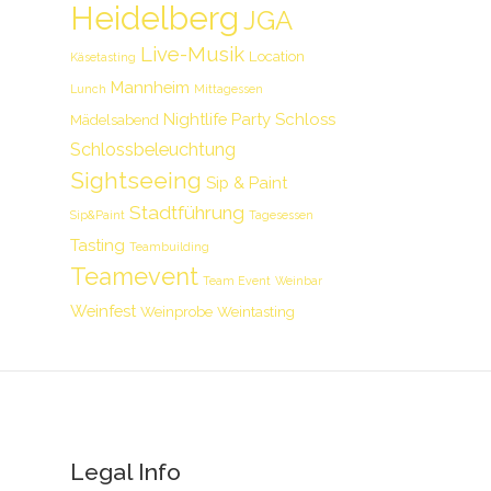
Heidelberg
JGA
Live-Musik
Location
Käsetasting
Mannheim
Lunch
Mittagessen
Nightlife
Party
Schloss
Mädelsabend
Schlossbeleuchtung
Sightseeing
Sip & Paint
Stadtführung
Sip&Paint
Tagesessen
Tasting
Teambuilding
Teamevent
Team Event
Weinbar
Weinfest
Weinprobe
Weintasting
Legal Info