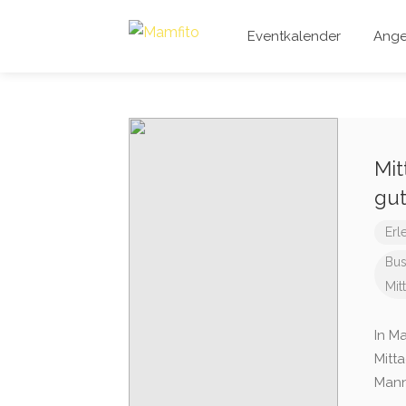
Eventkalender
Ange
Mit
gut
Erl
Bus
Mit
In M
Mitta
Mann