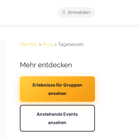
Anmelden
Mamfito
>
Blog
>
Tagesessen
Mehr entdecken
Erlebnisse für Gruppen
ansehen
Anstehende Events
ansehen