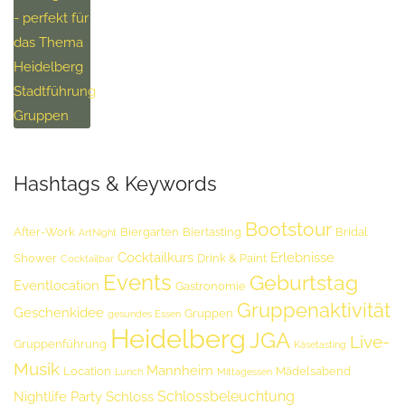
Hashtags & Keywords
Bootstour
After-Work
Biergarten
Biertasting
Bridal
ArtNight
Cocktailkurs
Erlebnisse
Shower
Drink & Paint
Cocktailbar
Events
Geburtstag
Eventlocation
Gastronomie
Gruppenaktivität
Geschenkidee
Gruppen
gesundes Essen
Heidelberg
JGA
Live-
Gruppenführung
Käsetasting
Musik
Mannheim
Location
Mädelsabend
Lunch
Mittagessen
Schlossbeleuchtung
Nightlife
Party
Schloss