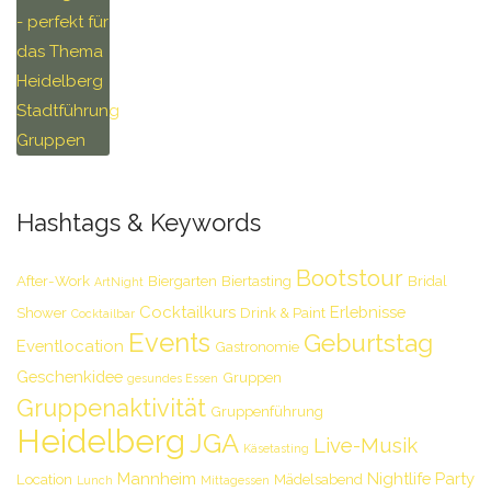
Hashtags & Keywords
Bootstour
After-Work
Biergarten
Biertasting
Bridal
ArtNight
Cocktailkurs
Erlebnisse
Shower
Drink & Paint
Cocktailbar
Events
Geburtstag
Eventlocation
Gastronomie
Geschenkidee
Gruppen
gesundes Essen
Gruppenaktivität
Gruppenführung
Heidelberg
JGA
Live-Musik
Käsetasting
Mannheim
Nightlife
Party
Location
Mädelsabend
Lunch
Mittagessen