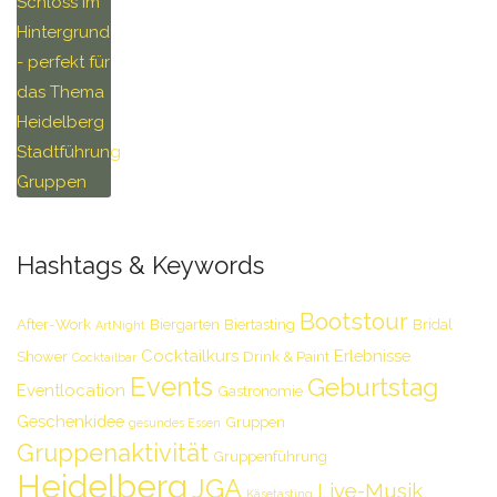
Hashtags & Keywords
Bootstour
After-Work
Biergarten
Biertasting
Bridal
ArtNight
Cocktailkurs
Erlebnisse
Shower
Drink & Paint
Cocktailbar
Events
Geburtstag
Eventlocation
Gastronomie
Geschenkidee
Gruppen
gesundes Essen
Gruppenaktivität
Gruppenführung
Heidelberg
JGA
Live-Musik
Käsetasting