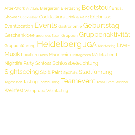
Bootstour
After-Work
Biergarten
Biertasting
Bridal
ArtNight
Cocktailkurs
Erlebnisse
Shower
Drink & Paint
Cocktailbar
Events
Geburtstag
Eventlocation
Gastronomie
Gruppenaktivität
Geschenkidee
Gruppen
gesundes Essen
Heidelberg
JGA
Live-
Gruppenführung
Käsetasting
Musik
Mannheim
Location
Mädelsabend
Lunch
Mittagessen
Schlossbeleuchtung
Nightlife
Party
Schloss
Sightseeing
Stadtführung
Sip & Paint
Sip&Paint
Teamevent
Tasting
Tagesessen
Teambuilding
Team Event
Weinbar
Weinfest
Weinprobe
Weintasting