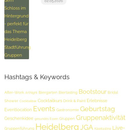
02.05.2026
Hashtags & Keywords
Bootstour
After-Work
Biergarten
Biertasting
Bridal
ArtNight
Cocktailkurs
Erlebnisse
Shower
Drink & Paint
Cocktailbar
Events
Geburtstag
Eventlocation
Gastronomie
Gruppenaktivität
Geschenkidee
Gruppen
gesundes Essen
Heidelberg
JGA
Live-
Gruppenführung
Käsetasting