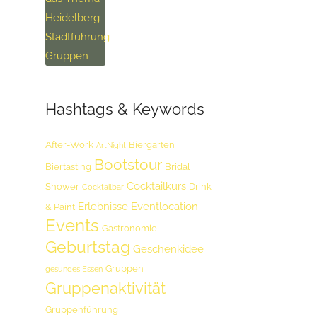
Hashtags & Keywords
After-Work
Biergarten
ArtNight
Bootstour
Biertasting
Bridal
Cocktailkurs
Shower
Drink
Cocktailbar
Erlebnisse
Eventlocation
& Paint
Events
Gastronomie
Geburtstag
Geschenkidee
Gruppen
gesundes Essen
Gruppenaktivität
Gruppenführung