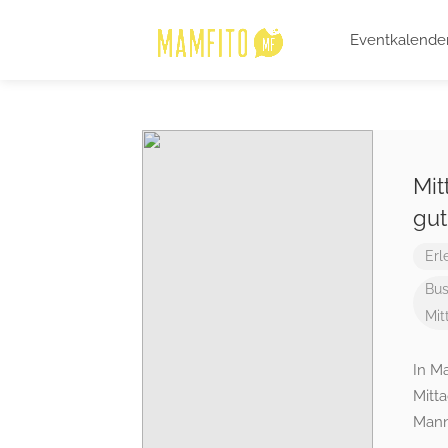
Eventkalende
Mit
gut
Erl
Bus
Mit
In M
Mitta
Mann