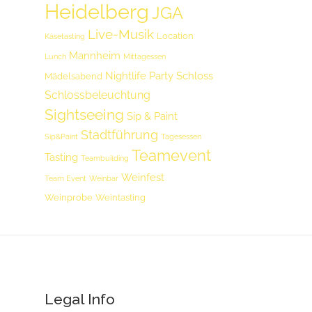
Heidelberg
JGA
Live-Musik
Location
Käsetasting
Mannheim
Lunch
Mittagessen
Nightlife
Party
Schloss
Mädelsabend
Schlossbeleuchtung
Sightseeing
Sip & Paint
Stadtführung
Sip&Paint
Tagesessen
Teamevent
Tasting
Teambuilding
Weinfest
Team Event
Weinbar
Weinprobe
Weintasting
Legal Info