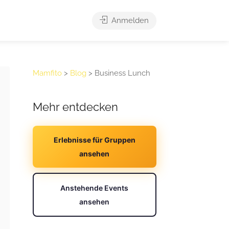
Anmelden
Mamfito
>
Blog
>
Business Lunch
Mehr entdecken
Erlebnisse für Gruppen
ansehen
Anstehende Events
ansehen