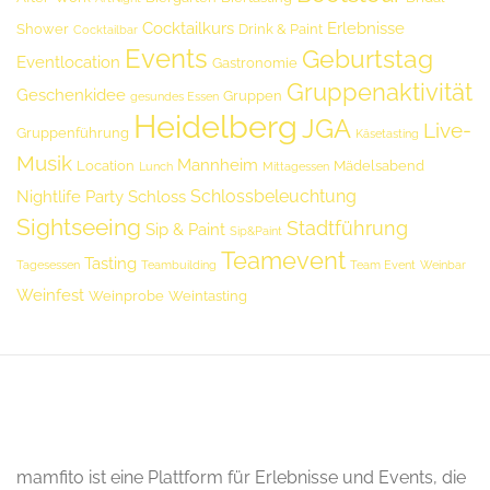
Cocktailkurs
Erlebnisse
Shower
Drink & Paint
Cocktailbar
Events
Geburtstag
Eventlocation
Gastronomie
Gruppenaktivität
Geschenkidee
Gruppen
gesundes Essen
Heidelberg
JGA
Live-
Gruppenführung
Käsetasting
Musik
Mannheim
Location
Mädelsabend
Lunch
Mittagessen
Schlossbeleuchtung
Nightlife
Party
Schloss
Sightseeing
Stadtführung
Sip & Paint
Sip&Paint
Teamevent
Tasting
Tagesessen
Teambuilding
Team Event
Weinbar
Weinfest
Weinprobe
Weintasting
mamfito ist eine Plattform für Erlebnisse und Events, die