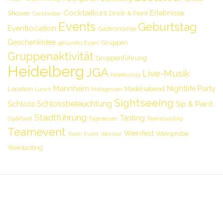
Cocktailkurs
Erlebnisse
Shower
Drink & Paint
Cocktailbar
Events
Geburtstag
Eventlocation
Gastronomie
Geschenkidee
Gruppen
gesundes Essen
Gruppenaktivität
Gruppenführung
Heidelberg
JGA
Live-Musik
Käsetasting
Mannheim
Nightlife
Party
Location
Mädelsabend
Lunch
Mittagessen
Sightseeing
Schlossbeleuchtung
Schloss
Sip & Paint
Stadtführung
Tasting
Sip&Paint
Tagesessen
Teambuilding
Teamevent
Weinfest
Weinprobe
Team Event
Weinbar
Weintasting