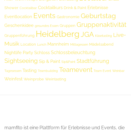
Cocktailkurs
Erlebnisse
Shower
Drink & Paint
Cocktailbar
Events
Geburtstag
Eventlocation
Gastronomie
Gruppenaktivität
Geschenkidee
Gruppen
gesundes Essen
Heidelberg
JGA
Live-
Gruppenführung
Käsetasting
Musik
Mannheim
Location
Mädelsabend
Lunch
Mittagessen
Schlossbeleuchtung
Nightlife
Party
Schloss
Sightseeing
Stadtführung
Sip & Paint
Sip&Paint
Teamevent
Tasting
Tagesessen
Teambuilding
Team Event
Weinbar
Weinfest
Weinprobe
Weintasting
mamfito ist eine Plattform für Erlebnisse und Events, die