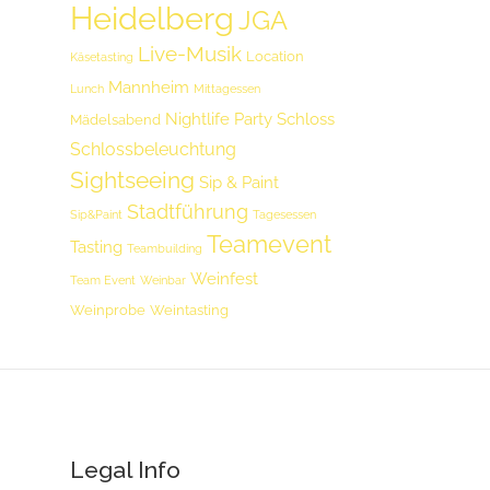
Heidelberg
JGA
Live-Musik
Location
Käsetasting
Mannheim
Lunch
Mittagessen
Nightlife
Party
Schloss
Mädelsabend
Schlossbeleuchtung
Sightseeing
Sip & Paint
Stadtführung
Sip&Paint
Tagesessen
Teamevent
Tasting
Teambuilding
Weinfest
Team Event
Weinbar
Weinprobe
Weintasting
Legal Info