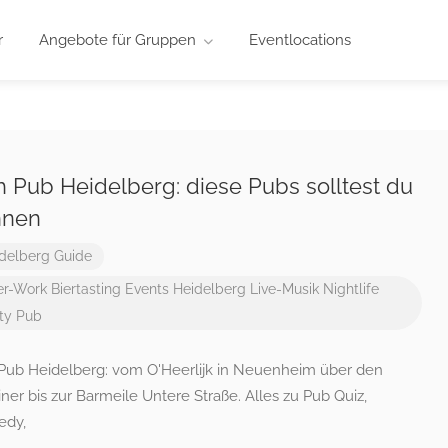
r
Angebote für Gruppen
Eventlocations
sh Pub Heidelberg: diese Pubs solltest du
nnen
delberg Guide
er-Work
Biertasting
Events
Heidelberg
Live-Musik
Nightlife
ty
Pub
h Pub Heidelberg: vom O'Heerlijk in Neuenheim über den
ner bis zur Barmeile Untere Straße. Alles zu Pub Quiz,
dy,