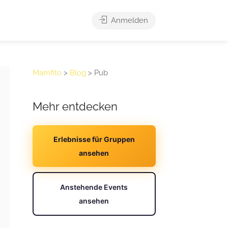
Anmelden
Mamfito
>
Blog
>
Pub
Mehr entdecken
Erlebnisse für Gruppen
ansehen
Anstehende Events
ansehen