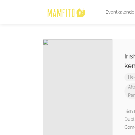
Eventkalende
Iri
ke
Hei
Aft
Par
Iris
Dubli
Come