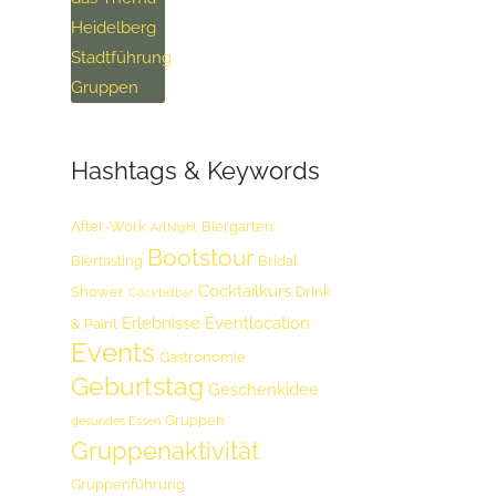
Hashtags & Keywords
After-Work
Biergarten
ArtNight
Bootstour
Biertasting
Bridal
Cocktailkurs
Shower
Drink
Cocktailbar
Erlebnisse
Eventlocation
& Paint
Events
Gastronomie
Geburtstag
Geschenkidee
Gruppen
gesundes Essen
Gruppenaktivität
Gruppenführung