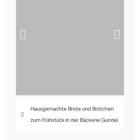
Frühstück mit Blick aufs Schloss
Ro
Hausgemachte Brote und Brötchen
de
Den exklusiven Blick aufs Schloss in Heidelberg
beim Frühstück gibt es im Gundel
zum Frühstück in der Bäckerei Gundel
Das
frü