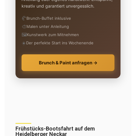
kreativ und garantiert unvergesslich.
🥐
Brunch-Buffet inklusive
🎨
Malen unter Anleitung
🖼️
Kunstwerk zum Mitnehmen
☀️
Der perfekte Start ins Wochenende
Brunch & Paint anfragen →
Frühstücks-Bootsfahrt auf dem
Heidelberger Neckar