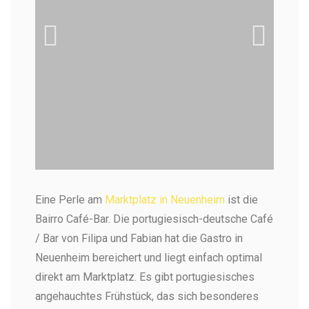
Frühstück im Bairro Café Bar
Di
Eine Perle am
Marktplatz in Neuenheim
ist die
un
Portugiesischer Flair auf der Frühstückskarte
Bairro Café-Bar. Die portugiesisch-deutsche Café
Dir
kan
/ Bar von Filipa und Fabian hat die Gastro in
Neuenheim bereichert und liegt einfach optimal
direkt am Marktplatz. Es gibt portugiesisches
angehauchtes Frühstück, das sich besonderes