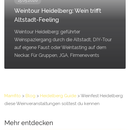
15.05.2026
Weintour Heidelberg: Wein trifft
Altstadt-Feeling
Weintour Heidelberg: geführter
Weinspaziergang durch die Altstadt, DIY-Tour
auf eigene Faust oder Weintasting auf dem
Neckar. Für Gruppen, JGA, Firmenevents
Mamfito
>
Blog
>
Heidelberg Guide
>
Weinfest Heidelberg:
diese Weinveranstaltungen solltest du kennen
Mehr entdecken