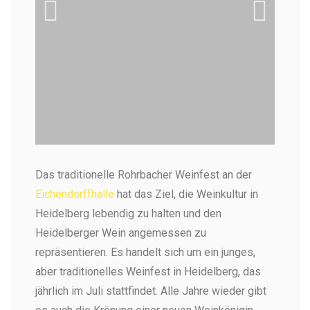
Weinfest Heidelberg Rohrbach
Ch
Das traditionelle Rohrbacher Weinfest an der
während der Krönung der
Die
Eichendorffhalle
hat das Ziel, die Weinkultur in
Weinkönigin
und
Heidelberg lebendig zu halten und den
Die Krönung der Weinkönigin ist immer ein
Spektakel (Foto: Obst, Garten und Weinbauverein
Heidelberger Wein angemessen zu
Heidelberg-Rohrbach e.V. )
repräsentieren. Es handelt sich um ein junges,
aber traditionelles Weinfest in Heidelberg, das
jährlich im Juli stattfindet. Alle Jahre wieder gibt