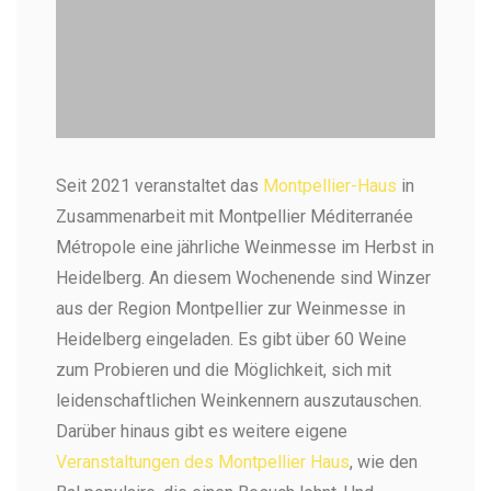
Weinmesse im Montpellier Haus
Seit 2021 veranstaltet das
Montpellier-Haus
in
Heidelberg
Zusammenarbeit mit Montpellier Méditerranée
Hier werden Weine aus der Region Montpellier
verkostet (Foto: Montpellier Haus)
Métropole eine jährliche Weinmesse im Herbst in
Heidelberg. An diesem Wochenende sind Winzer
aus der Region Montpellier zur Weinmesse in
Heidelberg eingeladen. Es gibt über 60 Weine
zum Probieren und die Möglichkeit, sich mit
leidenschaftlichen Weinkennern auszutauschen.
Darüber hinaus gibt es weitere eigene
Veranstaltungen des Montpellier Haus
, wie den