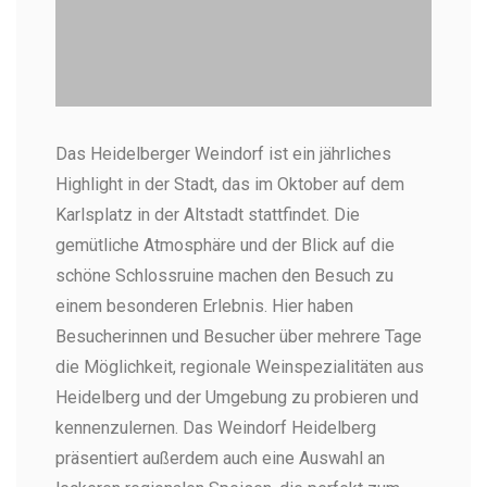
Die Abendstimmung auf dem
Da
Das Heidelberger Weindorf ist ein jährliches
Heidelberger Weindorf
TOB
Highlight in der Stadt, das im Oktober auf dem
Gm
TOBIAS SCHWERDT - Heidelberg Marketing
GmbH
Karlsplatz in der Altstadt stattfindet. Die
gemütliche Atmosphäre und der Blick auf die
schöne Schlossruine machen den Besuch zu
einem besonderen Erlebnis. Hier haben
Besucherinnen und Besucher über mehrere Tage
die Möglichkeit, regionale Weinspezialitäten aus
Heidelberg und der Umgebung zu probieren und
kennenzulernen. Das Weindorf Heidelberg
präsentiert außerdem auch eine Auswahl an