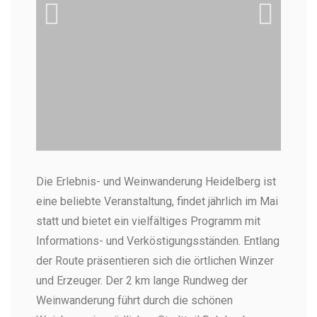
Beginnt von 59,00€
Chillen während der
Pa
Die Erlebnis- und Weinwanderung Heidelberg ist
Weinwanderung in Heidelberg
We
eine beliebte Veranstaltung, findet jährlich im Mai
Das Weingut Clauer in Rohrbach ist ein beliebter
Auc
Stop während der Weinwanderung
der
statt und bietet ein vielfältiges Programm mit
Wei
Informations- und Verköstigungsständen. Entlang
der Route präsentieren sich die örtlichen Winzer
und Erzeuger. Der 2 km lange Rundweg der
Weinwanderung führt durch die schönen