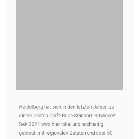
Craft Bier vom Fass in Heidelberg
Heidelberg hat sich in den letzten Jahren zu
Frisch gezapftes Craft Bier in Heidelberg (Foto:
Heerlijk Heidelberg)
einem echten Craft-Beer-Standort entwickelt.
Seit 2021 wird hier lokal und nachhaltig
gebraut, mit regionalen Zutaten und über 50