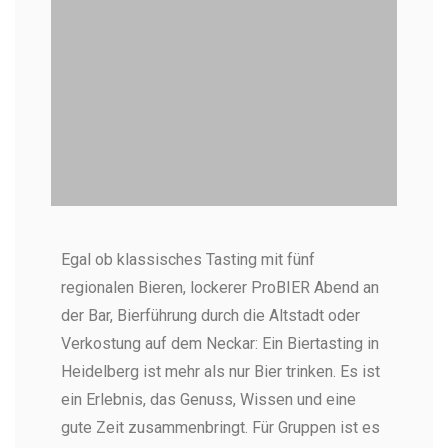
Bier Tasting Heidelberg - Cheers!
Egal ob klassisches Tasting mit fünf
Das Bier Tasting ist eine super Gelegenheit für
jeden Anlass (Foto: Pexels)
regionalen Bieren, lockerer ProBIER Abend an
der Bar, Bierführung durch die Altstadt oder
Verkostung auf dem Neckar: Ein Biertasting in
Heidelberg ist mehr als nur Bier trinken. Es ist
ein Erlebnis, das Genuss, Wissen und eine
gute Zeit zusammenbringt. Für Gruppen ist es