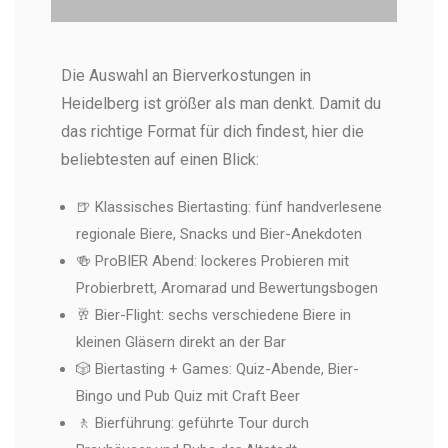
Biertasting Heidelberg
Die Auswahl an Bierverkostungen in
Frisch gezaptes Bier während einer Bierprobe in
Heidelberg (Bild:Heerlijk Heidelberg)
Heidelberg ist größer als man denkt. Damit du
das richtige Format für dich findest, hier die
beliebtesten auf einen Blick:
🍺 Klassisches Biertasting: fünf handverlesene
regionale Biere, Snacks und Bier-Anekdoten
🍻 ProBIER Abend: lockeres Probieren mit
Probierbrett, Aromarad und Bewertungsbogen
🥂 Bier-Flight: sechs verschiedene Biere in
kleinen Gläsern direkt an der Bar
🎲 Biertasting + Games: Quiz-Abende, Bier-
Bingo und Pub Quiz mit Craft Beer
🚶 Bierführung: geführte Tour durch