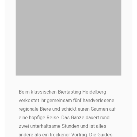
Bierprobe Heidelberg
Beim klassischen Biertasting Heidelberg
Heidelberg hat viele leckere Biere im Angebot - Das
Bier Tasting ist super beliebt (Foto: Pexels)
verkostet ihr gemeinsam fünf handverlesene
regionale Biere und schickt euren Gaumen auf
eine hopfige Reise. Das Ganze dauert rund
zwei unterhaltsame Stunden und ist alles
andere als ein trockener Vortrag. Die Guides