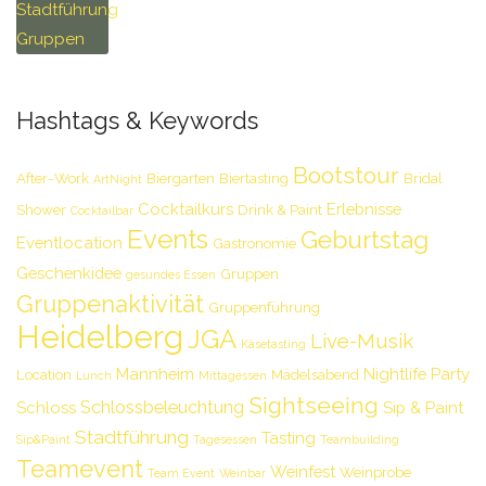
Hashtags & Keywords
Bootstour
After-Work
Biergarten
Biertasting
Bridal
ArtNight
Cocktailkurs
Erlebnisse
Shower
Drink & Paint
Cocktailbar
Events
Geburtstag
Eventlocation
Gastronomie
Geschenkidee
Gruppen
gesundes Essen
Gruppenaktivität
Gruppenführung
Heidelberg
JGA
Live-Musik
Käsetasting
Mannheim
Nightlife
Party
Location
Mädelsabend
Lunch
Mittagessen
Sightseeing
Schlossbeleuchtung
Schloss
Sip & Paint
Stadtführung
Tasting
Sip&Paint
Tagesessen
Teambuilding
Teamevent
Weinfest
Weinprobe
Team Event
Weinbar