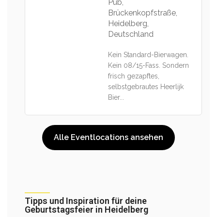
Pub,
Brückenkopfstraße,
Heidelberg,
Deutschland
Kein Standard-Bierwagen.
Kein 08/15-Fass. Sondern
frisch gezapftes,
selbstgebrautes Heerlijk
Bier...
Alle Eventlocations ansehen
Tipps und Inspiration für deine
Geburtstagsfeier in Heidelberg